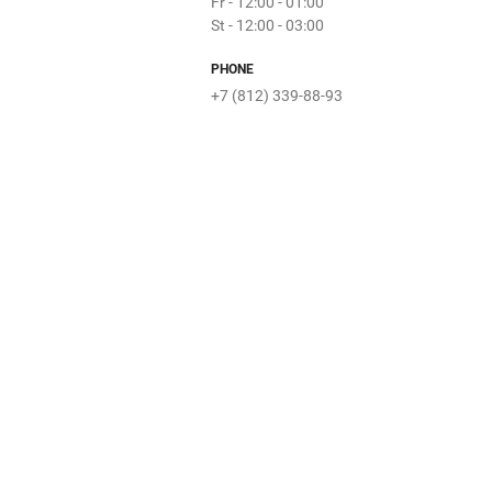
Fr - 12:00 - 01:00
Kimi-S
Туфелька
St - 12:00 - 03:00
Апельсиния
Буквоед
Хочу
Anex Tour
кофе
PHONE
TopGun
+7 (812) 339-88-93
Кубиков
Воображуля
ACOOLA
Маленькая
Леди
Мир
KARUSEL
Boft
ЗАГС
For
Mark
Драконов
Выставка
Finn Flare
Kari
Дом