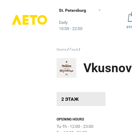
St. Petersburg
Лето
Daily
ST
10:00 - 22:00
и точка
Картошка
Вкусно -
Теремок
Кореана
Кондитерская
ROSTIC'S
Франклин’с
Крошка
Burger
Light
King
Теремок
Бургер
с
Home
Food
Vkusnov
Double
Bubble Tea
NGON
Khao
Vaffel
Креветочная
2 ЭТАЖ
Thai
Subway
OPENING HOURS
Фрикадельня
Tu-Th - 12:00 - 23:00