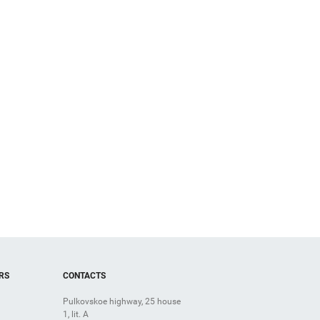
RS
CONTACTS
Pulkovskoe highway, 25 house
1, lit. A