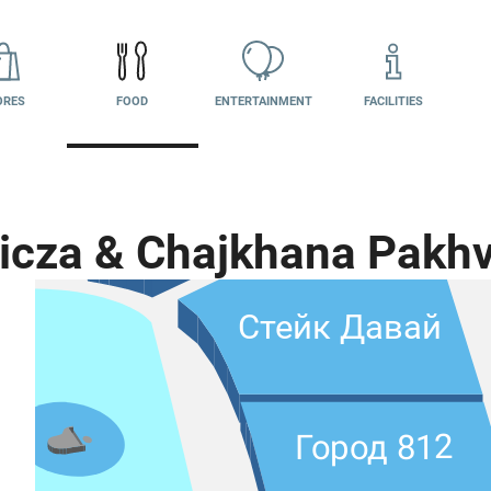
ORES
FOOD
ENTERTAINMENT
FACILITIES
Toys
Trend
icza & Chajkhana Pakhv
Стейк Давай
Город 812