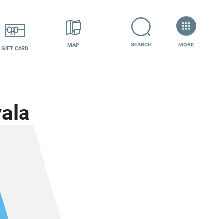
+7 (800) 600-07-84
How to get??
MORE
SEARCH
MAP
GIFT CARD
ala