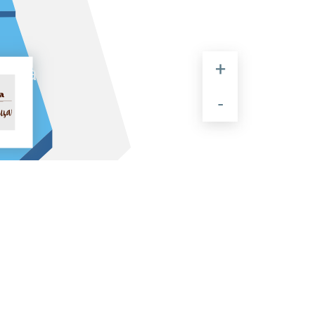
вала
ца