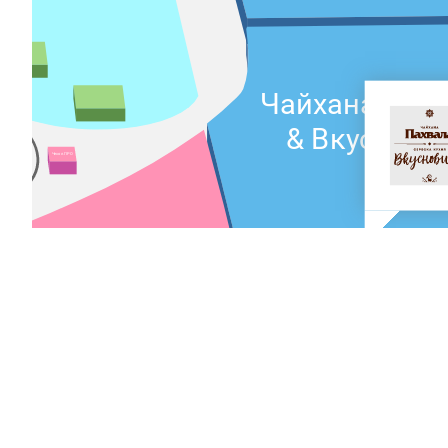
an
Чайхана Пах
& Вкуснови
Чехол.ПРО
melle
O'STIN