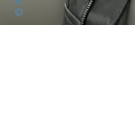
10 и 11 августа на террит
Гражданский корреспондент 
задала музыкантам самые ос