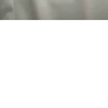
ории ТРК «Лето» прошел XII музыкальный фести
Дарья Морозова побыла на площадке фестиваля, поо
трые вопросы.