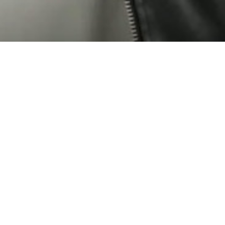
валь «Живой!».
бщалась с посетителями и